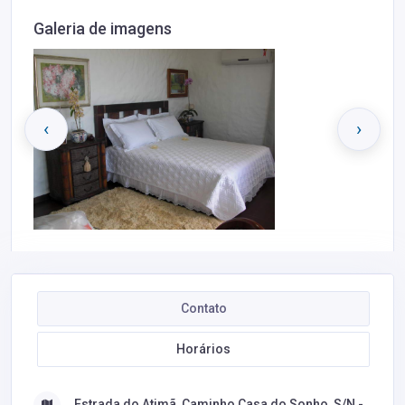
Galeria de imagens
‹
›
Contato
Horários
Estrada do Atimã, Caminho Casa do Sonho, S/N -