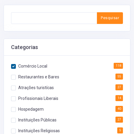
Pesquisar
Categorias
Comércio Local
118
Restaurantes e Bares
55
Atrações turistícas
27
Profissionais Liberais
14
Hospedagem
40
Instituições Públicas
27
Instituições Religiosas
5