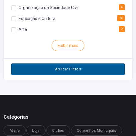
Organização da Sociedade Civil
6
Educação e Cultura
26
Arte
2
Rodoviária
1
Exibir mais
Inventário
1
Segurança
1
Aplicar Filtros
Restaurantes
0
Categorias
Ateliê
Loja
Clubes
Conselhos Municipais