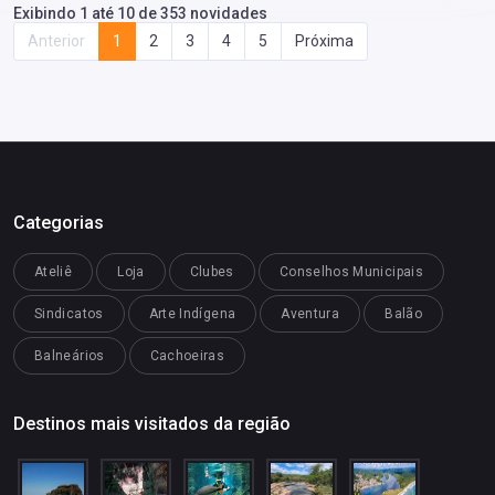
Exibindo 1 até 10 de 353 novidades
Anterior
1
2
3
4
5
Próxima
Categorias
Ateliê
Loja
Clubes
Conselhos Municipais
Sindicatos
Arte Indígena
Aventura
Balão
Balneários
Cachoeiras
Destinos mais visitados da região