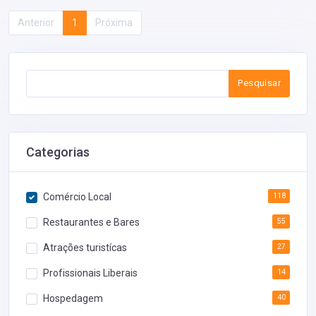
Anterior
1
Próxima
Pesquisar
Categorias
Comércio Local
118
Restaurantes e Bares
55
Atrações turistícas
27
Profissionais Liberais
14
Hospedagem
40