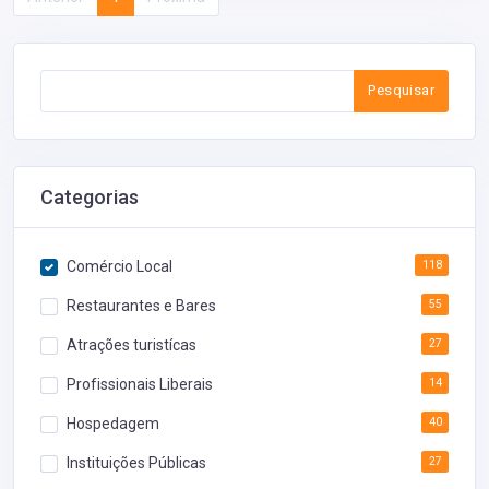
Pesquisar
Categorias
Comércio Local
118
Restaurantes e Bares
55
Atrações turistícas
27
Profissionais Liberais
14
Hospedagem
40
Instituições Públicas
27