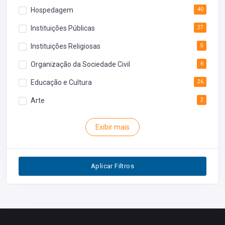
Hospedagem
40
Instituições Públicas
27
Instituições Religiosas
5
Organização da Sociedade Civil
6
Educação e Cultura
26
Arte
2
Rodoviária
1
Exibir mais
Inventário
1
Segurança
1
Aplicar Filtros
Restaurantes
0