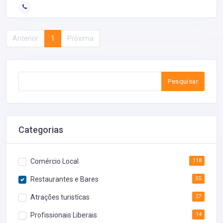
Anterior
1
Próxima
Pesquisar
Categorias
Comércio Local
118
Restaurantes e Bares
55
Atrações turistícas
27
Profissionais Liberais
14