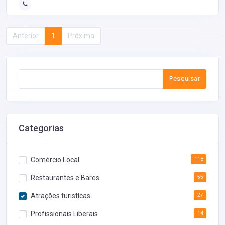
Anterior
1
Próxima
Pesquisar
Categorias
Comércio Local
118
Restaurantes e Bares
55
Atrações turistícas
27
Profissionais Liberais
14