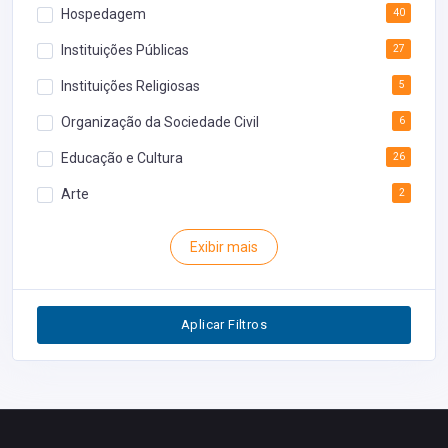
Hospedagem
40
Instituições Públicas
27
Instituições Religiosas
5
Organização da Sociedade Civil
6
Educação e Cultura
26
Arte
2
Rodoviária
1
Exibir mais
Inventário
1
Segurança
1
Aplicar Filtros
Restaurantes
0