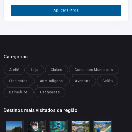
Segurança
1
Aplicar Filtros
Restaurantes
0
Categorias
Ateliê
Loja
Clubes
Conselhos Municipais
Sindicatos
Arte Indígena
Aventura
Balão
Balneários
Cachoeiras
Destinos mais visitados da região