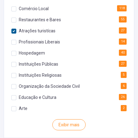
Comércio Local
118
Restaurantes e Bares
55
Atrações turistícas
27
Profissionais Liberais
14
Hospedagem
40
Instituições Públicas
27
Instituições Religiosas
5
Organização da Sociedade Civil
6
Educação e Cultura
26
Arte
2
Rodoviária
1
Exibir mais
Inventário
1