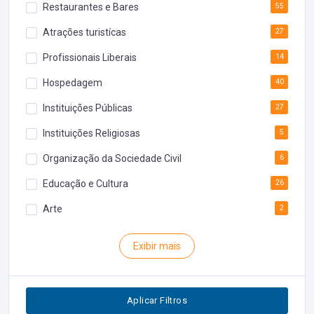
Restaurantes e Bares
55
Atrações turistícas
27
Profissionais Liberais
14
Hospedagem
40
Instituições Públicas
27
Instituições Religiosas
5
Organização da Sociedade Civil
6
Educação e Cultura
26
Arte
2
Rodoviária
1
Exibir mais
Inventário
1
Segurança
1
Aplicar Filtros
Restaurantes
0