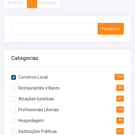
Anterior
1
Próxima
Pesquisar
Categorias
Comércio Local
118
Restaurantes e Bares
55
Atrações turistícas
27
Profissionais Liberais
14
Hospedagem
40
Instituições Públicas
27