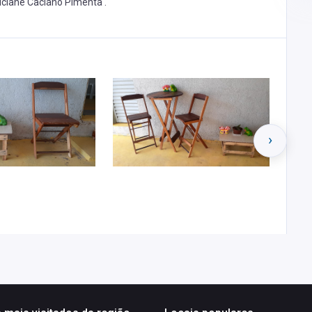
uciane Caciano Pimenta .
›