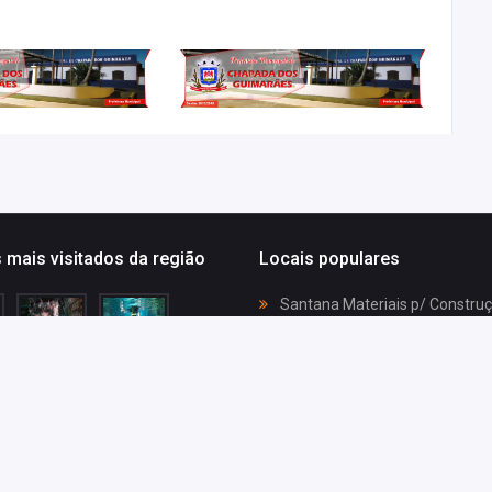
 mais visitados da região
Locais populares
Santana Materiais p/ Constru
Drogaria Ultra Popular
Símbolo Design de Interiores
Gilson Gás e Água
Balneário Rio Mutuca Dona fia