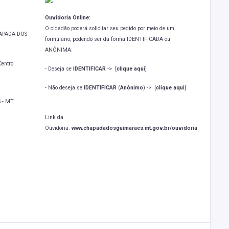
Ouvidoria Online:
O cidadão poderá solicitar seu pedido por meio de um
CHAPADA DOS
formulário, podendo ser da forma IDENTIFICADA ou
ANÔNIMA:
Centro
- Deseja se
IDENTIFICAR
->
[
clique aqui
]
- Não deseja se
IDENTIFICAR
(
Anônimo
) ->
[
clique aqui
]
 - MT
Link da
Ouvidoria:
www.chapadadosguimaraes.mt.gov.br/ouvidoria