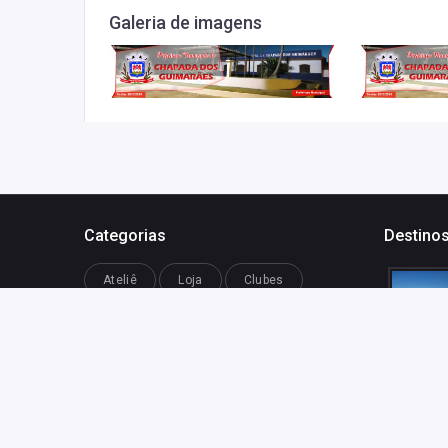
Galeria de imagens
Categorias
Destinos
Ateliê
Loja
Clubes
Conselhos Municipais
Sindicatos
Arte Indígena
Aventura
Balão
Balneários
Cachoeiras