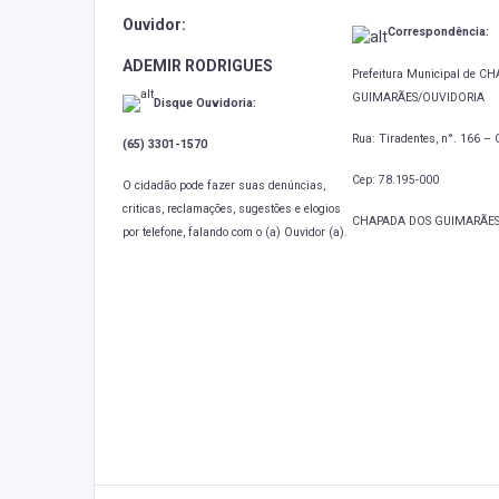
Ouvidor:
Correspondência:
ADEMIR RODRIGUES
Prefeitura Municipal de 
GUIMARÃES/OUVIDORIA
Disque Ouvidoria:
Rua: Tiradentes, n°. 166 – 
(65) 3301-1570
Cep: 78.195-000
O cidadão pode fazer suas denúncias,
criticas, reclamações, sugestões e elogios
CHAPADA DOS GUIMARÃES
por telefone, falando com o (a) Ouvidor (a).