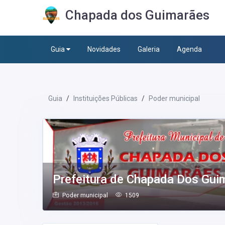
Chapada dos Guimarães
Guia
Novidades
Galeria
Agenda
Guia
Instituições Públicas
Poder municipal
Prefeitura de Chapada Dos Gui
Poder municipal
1509