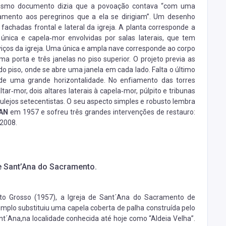
 mesmo documento dizia que a povoação contava “com uma
jamento aos peregrinos que a ela se dirigiam”. Um desenho
achadas frontal e lateral da igreja. A planta corresponde a
 única e capela‐mor envolvidas por salas laterais, que tem
viços da igreja. Uma única e ampla nave corresponde ao corpo
ma porta e três janelas no piso superior. O projeto previa as
do piso, onde se abre uma janela em cada lado. Falta o último
 de uma grande horizontalidade. No enfiamento das torres
tar‐mor, dois altares laterais à capela‐mor, púlpito e tribunas
lejos setecentistas. O seu aspecto simples e robusto lembra
AN
em 1957 e sofreu três grandes intervenções de restauro:
 2008.
de Sant’Ana do Sacramento.
 Grosso (1957), a Igreja de Sant´Ana do Sacramento de
mplo substituiu uma capela coberta de palha construída pelo
nt´Ana,na localidade conhecida até hoje como “Aldeia Velha”.