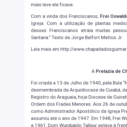
mais leve ela ficava.
Com a vinda dos Franciscanos;
Frei Oswald
Igreja. Com a utilização de plantas medici
desses Franciscanos atraía muitas pesso
Santana."
Texto de Jorge Belfort Mattos Jr.
Leia mais em http://www.chapadadosguimar
A
Prelazia de 
Foi criada a 13 de Julho de 1940, pela Bula “N
desmembrada da Arquidiocese de Cuiabá, da
Registro do Araguaia, hoje Diocese de Guirat
Ordem dos Frades Menores. Aos 26 de outubr
como Administrador Apostólico da Igreja Pre
assumiu até o ano de 1947. Em 1948, Frei Wu
a 1961, Dom Wunibaldo Talleur esteve à frent