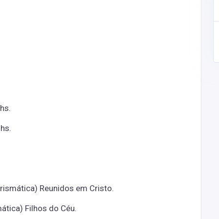
0 hs.
hs.
arismática) Reunidos em Cristo.
tica) Filhos do Céu.