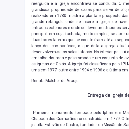
reerguida e a igreja encontrava‐se concluída. O
grandiosa propriedade de casas para servir de alo
realizado em 1780 mostra a planta e prospecto das f
grande retângulo onde se insere a igreja, de nave
entradas exteriores e onde se deveriam dispor os ser
principal, em cuja fachada, muito simples, se abre u
duas torres laterais que se construíram até ao segun
lanço dos campanários, o que dota a igreja atual
desenvolvem‐se as salas laterais. No interior possui al
em talha dourada e policromada e um conjunto de azu
as igrejas de Goiás. A igreja foi classificada pelo
IPH
uma em 1977, outra entre 1994 e 1996 e a última em
Renata Malcher de Araujo
Entrega da Igreja 
Primeiro monumento tombado pelo Iphan em Mato
Chapada dos Guimarães foi construída em 1779. O te
jesuíta Estevão de Castro, fundador da Missão de Sa