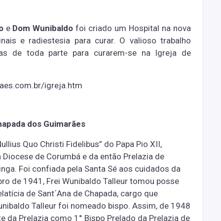
o
e
Dom Wunibaldo
foi criado um Hospital na nova
nais e radiestesia para curar. O valioso trabalho
as de toda parte para curarem-se na Igreja de
aes.com.br/igreja.htm
Chapada dos Guimarães
ullius Quo Christi Fidelibus” do Papa Pio XII,
 Diocese de Corumbá e da então Prelazia de
inga. Foi confiada pela Santa Sé aos cuidados da
o de 1941, Frei Wunibaldo Talleur tomou posse
latícia de Sant´Ana de Chapada, cargo que
nibaldo Talleur foi nomeado bispo. Assim, de 1948
e da Prelazia como 1° Bispo Prelado da Prelazia de