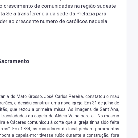
o crescimento de comunidades na região sudeste
ta Sé a transferência da sede da Prelazia para
der ao crescente numero de católicos naquela
 Sacramento
itania do Mato Grosso, José Carlos Pereira, constatou o mau
ães, e decidiu construir uma nova igreja. Em 31 de julho de
Leitão, que rezou a primeira missa. As imagens de Sant´Ana,
m transladadas da capela da Aldeia Velha para ali. No mesmo
ra e Cáceres comunicou à corte que a igreja tinha sido feita
erras”. Em 1784, os moradores do local pediam paramentos
bora a capela‐mor tivesse ruído durante a construção, fora