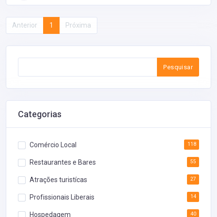
Anterior
1
Próxima
Pesquisar
Categorias
Comércio Local
118
Restaurantes e Bares
55
Atrações turistícas
27
Profissionais Liberais
14
Hospedagem
40