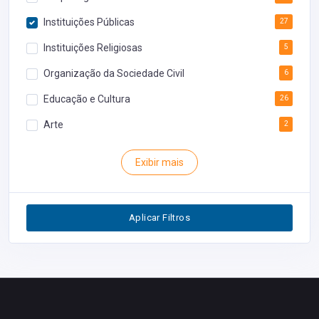
Instituições Públicas
27
Instituições Religiosas
5
Organização da Sociedade Civil
6
Educação e Cultura
26
Arte
2
Rodoviária
1
Exibir mais
Inventário
1
Segurança
1
Aplicar Filtros
Restaurantes
0