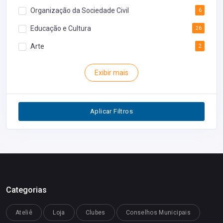
Organização da Sociedade Civil
6
Educação e Cultura
26
Arte
2
Rodoviária
1
Exibir mais
Inventário
1
Segurança
1
Aplicar Filtros
Restaurantes
0
Categorias
Ateliê
Loja
Clubes
Conselhos Municipais