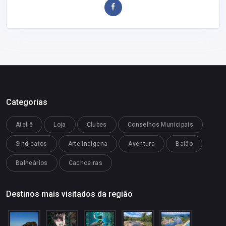
Categorias
Ateliê
Loja
Clubes
Conselhos Municipais
Sindicatos
Arte Indígena
Aventura
Balão
Balneários
Cachoeiras
Destinos mais visitados da região