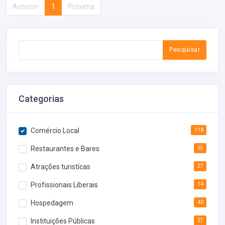
Anterior
1
Próxima
Pesquisar
Categorias
Comércio Local
118
Restaurantes e Bares
55
Atrações turistícas
27
Profissionais Liberais
14
Hospedagem
40
Instituições Públicas
27