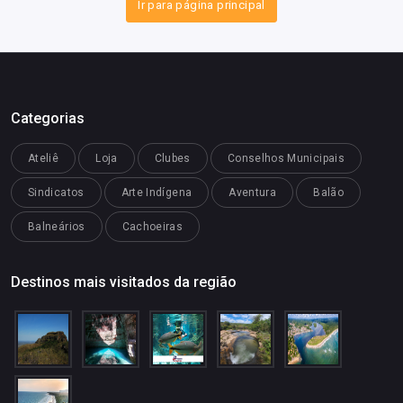
Ir para página principal
Categorias
Ateliê
Loja
Clubes
Conselhos Municipais
Sindicatos
Arte Indígena
Aventura
Balão
Balneários
Cachoeiras
Destinos mais visitados da região