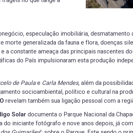
negócio, especulação imobiliária, desmatamento ag
e morte generalizada da fauna e flora, doenças s
 e a constante ameaça das principais nascentes d
ráficas do País impulsionaram esta produção inde
celo de Paula
e
Carla Mendes
, além da possibilid
amento socioambiental, político e cultural na pr
DO
revelam também sua ligação pessoal com a regi
igo Solar
documenta o Parque Nacional da Chapa
oa do iniciante fotógrafo e nove anos depois, já co
 dos Guimarães
'; sobre o Parque. Este sendo o pri