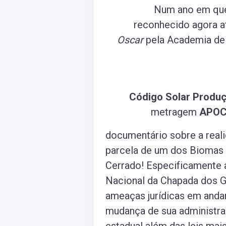
Num ano em que 
reconhecido agora at
Oscar
pela Academia de 
Código Solar Produ
metragem
APOC
documentário sobre a real
parcela de um dos Biomas 
Cerrado! Especificamente a
Nacional da Chapada dos G
ameaças jurídicas em and
mudança de sua administra
estadual além das leis mais