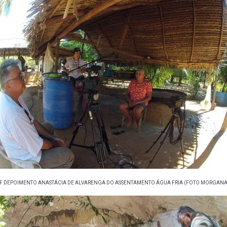
F DEPOIMENTO ANASTÁCIA DE ALVARENGA DO ASSENTAMENTO ÁGUA FRIA (FOTO MORGANA