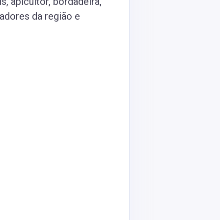
, apicultor, bordadeira,
radores da região e
.