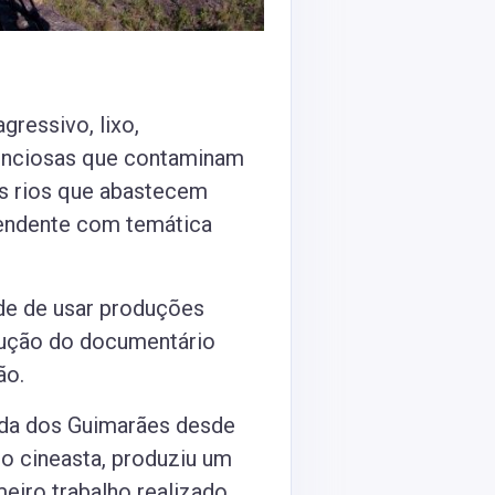
ressivo, lixo,
ilenciosas que contaminam
os rios que abastecem
pendente com temática
ade de usar produções
odução do documentário
ão.
da dos Guimarães desde
mo cineasta, produziu um
meiro trabalho realizado