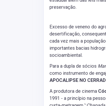
preservação.
Excesso de veneno do agro
desertificação, consequent
cada vez mais a população
importantes bacias hidrog
socioambiental.
Para a dupla de sócios
Mar
como instrumento de engaj
APOCALIPSE NO CERRA
A produtora de cinema
Cód
1991 - a princípio na pess
curta-metragem ';
Chapada