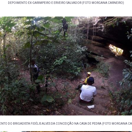
DEPOIMENTO EX-GARIMPEIRO E ERVEIRO SALVADOR (FOTO MORGANA CARNEIRO)
NTO DO BRIGADISTA FIDÉLIS ALVES DA CONCEIÇÃO NA CASA DE PEDRA (FOTO MORGANA C