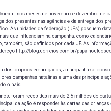
lmente, nos meses de novembro e dezembro de cad
ga dos presentes nas agências e da entrega dos pr
fico. As unidades da federação (UFs) possuem data
ionais que influenciam na campanha, como calendár
ão, também, são definidos por cada UF. As informa
dereço http://blog.correios.com.br/papainoeldoscor
iva dos próprios empregados, a campanha se consol
ores campanhas natalinas e uma das principais aç
do o país.
nos, foram recebidas mais de 2,5 milhões de carta
rincipal da ação é responder às cartas das crianç
ssível, atender aos pedidos de presentes daquelas