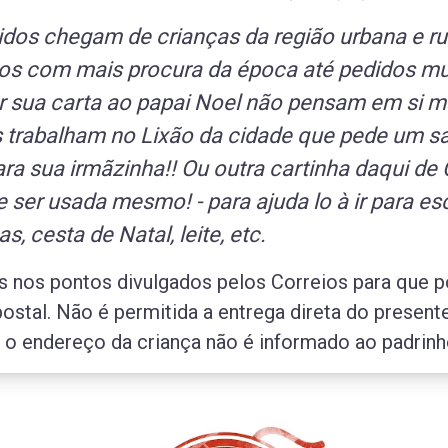
dos chegam de crianças da região urbana e ru
dos com mais procura da época até pedidos m
r sua carta ao papai Noel não pensam em si 
s trabalham no Lixão da cidade que pede um sa
ara sua irmãzinha!! Ou outra cartinha daqui d
e ser usada mesmo! - para ajuda lo à ir para es
s, cesta de Natal, leite, etc.
s nos pontos divulgados pelos Correios para que p
 postal. Não é permitida a entrega direta do present
, o endereço da criança não é informado ao padrinh