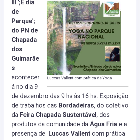
III ';É dia
de
Parque';
do
PN de
Chapada
dos
Guimarãe
s
acontecer
Luccas Vallent
com prática de Yoga
á no dia 9
de dezembro das 9 hs às 16 hs. Exposição
de trabalhos das
Bordadeiras
, do coletivo
da
Feira Chapada Sustentável
, dos
produtos da comunidade da
Água Fria
e a
presença de
Luccas Vallent
com prática