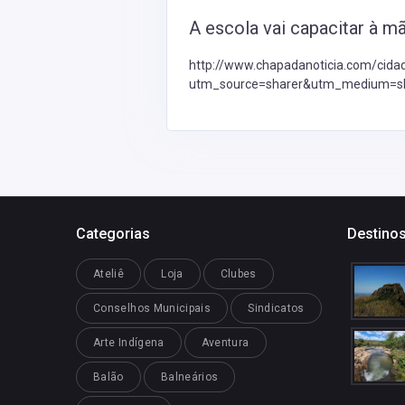
A escola vai capacitar à m
http://www.chapadanoticia.com/ci
utm_source=sharer&utm_medium=s
Categorias
Destinos
Ateliê
Loja
Clubes
Conselhos Municipais
Sindicatos
Arte Indígena
Aventura
Balão
Balneários