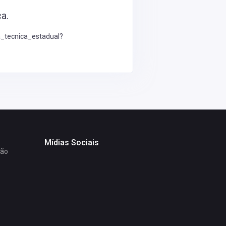
a.
_tecnica_estadual?
Mídias Sociais
ção