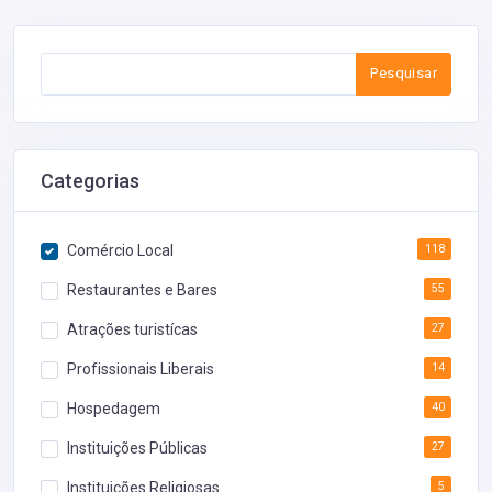
Pesquisar
Categorias
Comércio Local
118
Restaurantes e Bares
55
Atrações turistícas
27
Profissionais Liberais
14
Hospedagem
40
Instituições Públicas
27
Instituições Religiosas
5