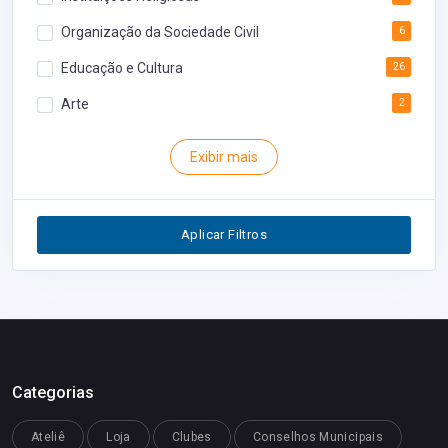
Organização da Sociedade Civil
6
Educação e Cultura
26
Arte
2
Rodoviária
1
Exibir mais
Inventário
1
Segurança
1
Aplicar Filtros
Restaurantes
0
Categorias
Ateliê
Loja
Clubes
Conselhos Municipais